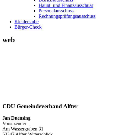
Haupt- und Finanzausschuss
Personalausschuss
Rechnungsprüfungsausschuss
Kleiderstube
Bürger-Check
web
CDU Gemeindeverband Alfter
Jan Duensing
Vorsitzender
Am Wassergraben 31
53347 Alfter-Witterschlick