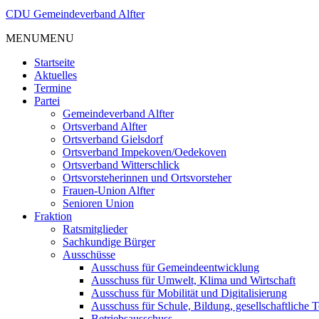
CDU
Gemeindeverband
Alfter
MENU
MENU
Startseite
Aktuelles
Termine
Partei
Gemeindeverband Alfter
Ortsverband Alfter
Ortsverband Gielsdorf
Ortsverband Impekoven/Oedekoven
Ortsverband Witterschlick
Ortsvorsteherinnen und Ortsvorsteher
Frauen-Union Alfter
Senioren Union
Fraktion
Ratsmitglieder
Sachkundige Bürger
Ausschüsse
Ausschuss für Gemeindeentwicklung
Ausschuss für Umwelt, Klima und Wirtschaft
Ausschuss für Mobilität und Digitalisierung
Ausschuss für Schule, Bildung, gesellschaftliche T
Betriebsausschuss