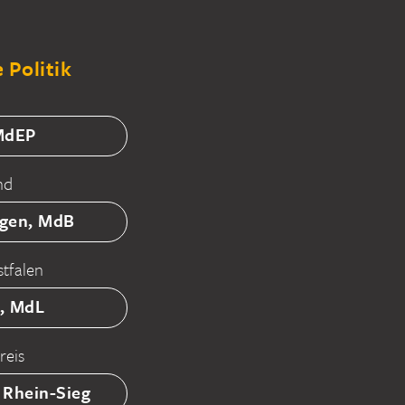
 Politik
 MdEP
nd
tgen, MdB
tfalen
ß, MdL
reis
 Rhein-Sieg