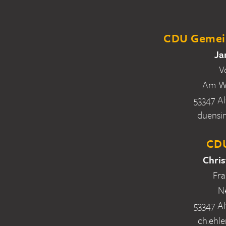
CDU Gemein
Ja
V
Am Wa
53347 Al
duensi
CDU
Chris
Fra
N
53347 Al
ch.ehle