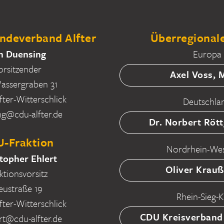
deverband Alfter
Überregionale
n Duensing
Europa
orsitzender
Axel Voss,
ssergraben 31
fter-Witterschlick
Deutschla
ng@cdu-alfter.de
Dr. Norbert Röt
-Fraktion
Nordrhein-Wes
topher Ehlert
Oliver Krau
ktionsvorsitz
eustraße 19
Rhein-Sieg-K
fter-Witterschlick
CDU Kreisverband
rt@cdu-alfter.de