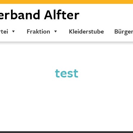
erband
Alfter
tei
Fraktion
Kleiderstube
Bürge
test