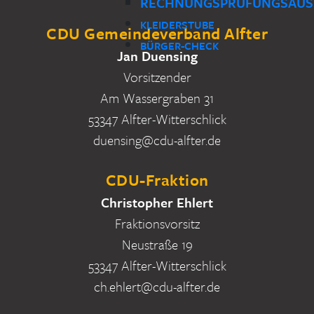
RECHNUNGSPRÜFUNGSAUS
KLEIDERSTUBE
CDU Gemeindeverband Alfter
BÜRGER-CHECK
Jan Duensing
Vorsitzender
Am Wassergraben 31
53347 Alfter-Witterschlick
duensing@cdu-alfter.de
CDU-Fraktion
Christopher Ehlert
Fraktionsvorsitz
Neustraße 19
53347 Alfter-Witterschlick
ch.ehlert@cdu-alfter.de