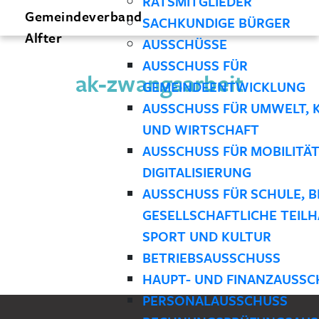
RATSMITGLIEDER
Gemeindeverband
SACHKUNDIGE BÜRGER
Alfter
AUSSCHÜSSE
AUSSCHUSS FÜR
ak-zwangsarbeit
GEMEINDEENTWICKLUNG
AUSSCHUSS FÜR UMWELT, 
UND WIRTSCHAFT
AUSSCHUSS FÜR MOBILITÄ
DIGITALISIERUNG
AUSSCHUSS FÜR SCHULE, B
GESELLSCHAFTLICHE TEILH
SPORT UND KULTUR
BETRIEBSAUSSCHUSS
HAUPT- UND FINANZAUSSC
PERSONALAUSSCHUSS