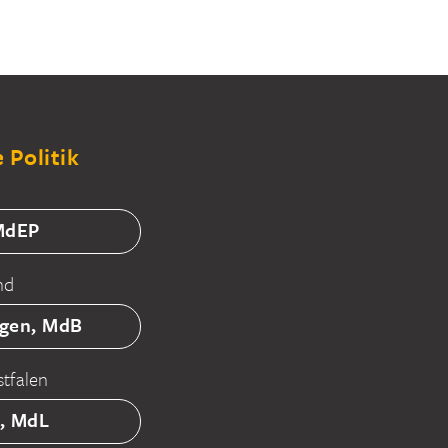
 Politik
 MdEP
nd
tgen, MdB
tfalen
ß, MdL