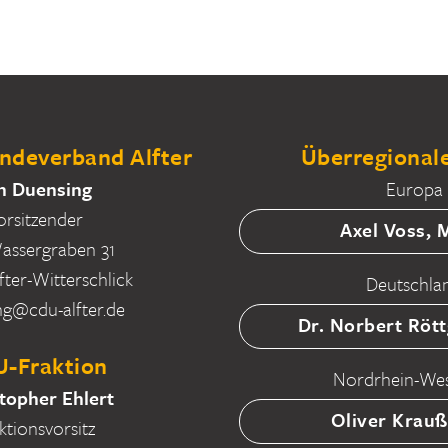
deverband Alfter
Überregionale
n Duensing
Europa
orsitzender
Axel Voss,
ssergraben 31
fter-Witterschlick
Deutschla
ng@cdu-alfter.de
Dr. Norbert Röt
-Fraktion
Nordrhein-Wes
topher Ehlert
Oliver Krau
ktionsvorsitz