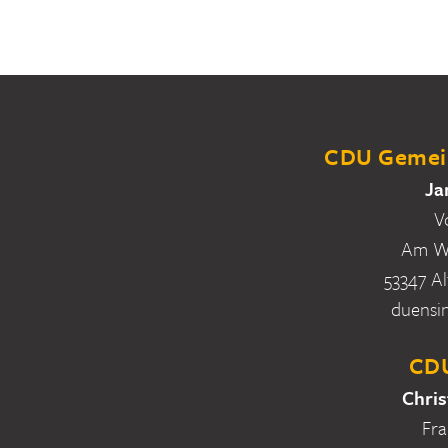
CDU Gemein
Ja
V
Am Wa
53347 Al
duensi
CDU
Chris
Fra