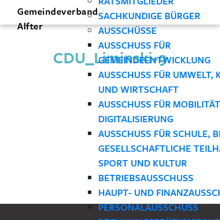
RATSMITGLIEDER
Gemeindeverband
SACHKUNDIGE BÜRGER
Alfter
AUSSCHÜSSE
AUSSCHUSS FÜR
CDU_Liminski-9
GEMEINDEENTWICKLUNG
AUSSCHUSS FÜR UMWELT, 
UND WIRTSCHAFT
AUSSCHUSS FÜR MOBILITÄ
DIGITALISIERUNG
AUSSCHUSS FÜR SCHULE, B
GESELLSCHAFTLICHE TEILH
SPORT UND KULTUR
BETRIEBSAUSSCHUSS
HAUPT- UND FINANZAUSSC
PERSONALAUSSCHUSS