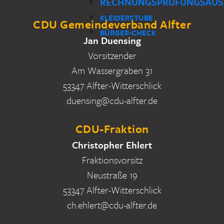
RECHNUNGSPRÜFUNGSAUS
KLEIDERSTUBE
CDU Gemeindeverband Alfter
BÜRGER-CHECK
Jan Duensing
Vorsitzender
Am Wassergraben 31
53347 Alfter-Witterschlick
duensing@cdu-alfter.de
CDU-Fraktion
Christopher Ehlert
Fraktionsvorsitz
Neustraße 19
53347 Alfter-Witterschlick
ch.ehlert@cdu-alfter.de