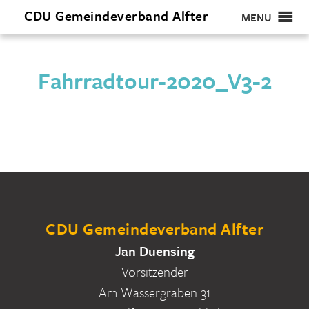
CDU
Gemeindeverband
Alfter
MENU
Fahrradtour-2020_V3-2
CDU Gemeindeverband Alfter
Jan Duensing
Vorsitzender
Am Wassergraben 31