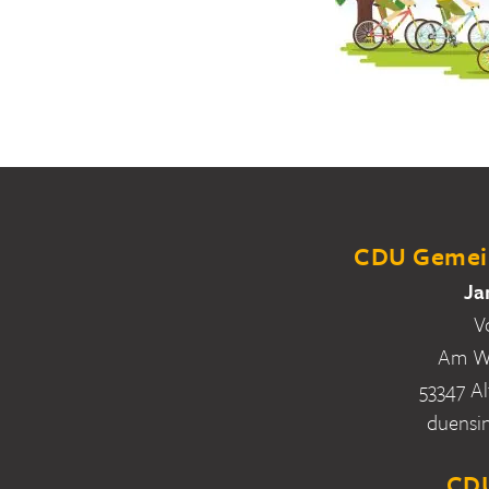
CDU Gemein
Ja
V
Am Wa
53347 Al
duensi
CDU