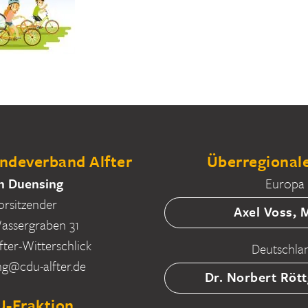
deverband Alfter
Überregionale
n Duensing
Europa
orsitzender
Axel Voss,
ssergraben 31
fter-Witterschlick
Deutschla
ng@cdu-alfter.de
Dr. Norbert Röt
-Fraktion