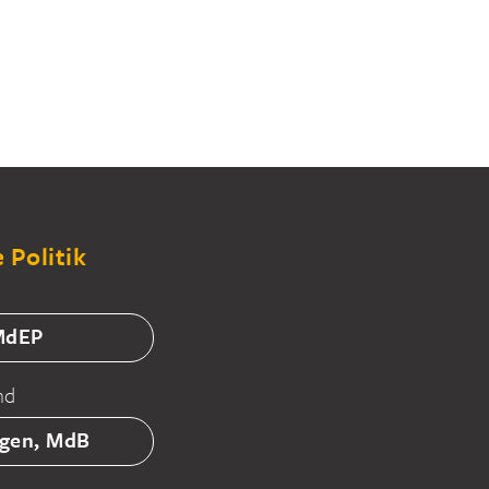
 Politik
 MdEP
nd
tgen, MdB