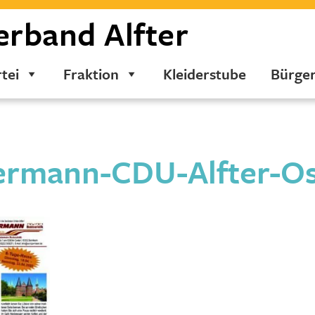
erband
Alfter
tei
Fraktion
Kleiderstube
Bürge
ermann-CDU-Alfter-Os