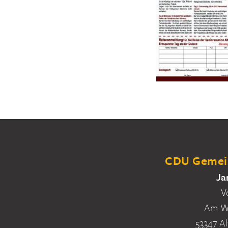
CDU Gemein
Ja
V
Am Wa
53347 Al