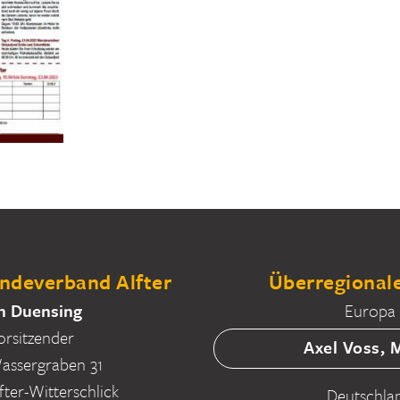
deverband Alfter
Überregionale
n Duensing
Europa
orsitzender
Axel Voss,
ssergraben 31
fter-Witterschlick
Deutschla