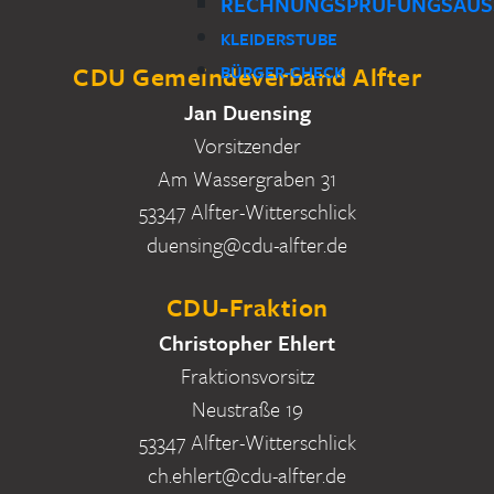
RECHNUNGSPRÜFUNGSAUS
KLEIDERSTUBE
CDU Gemeindeverband Alfter
BÜRGER-CHECK
Jan Duensing
Vorsitzender
Am Wassergraben 31
53347 Alfter-Witterschlick
duensing@cdu-alfter.de
CDU-Fraktion
Christopher Ehlert
Fraktionsvorsitz
Neustraße 19
53347 Alfter-Witterschlick
ch.ehlert@cdu-alfter.de