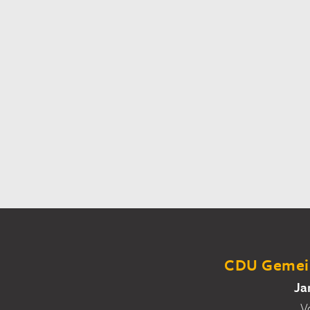
CDU Gemein
Ja
V