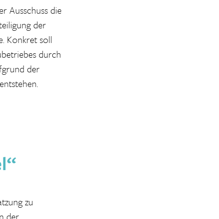
er Ausschuss die
teiligung der
. Konkret soll
betriebes durch
fgrund der
entstehen.
l“
atzung zu
n der