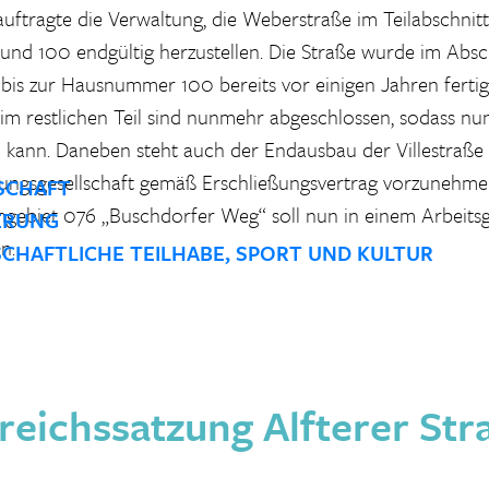
uftragte die Verwaltung, die Weberstraße im Teilabschnit
d 100 endgültig herzustellen. Die Straße wurde im Absc
is zur Hausnummer 100 bereits vor einigen Jahren fertigg
m restlichen Teil sind nunmehr abgeschlossen, sodass nun
kann. Daneben steht auch der Endausbau der Villestraße 
ungsgesellschaft gemäß Erschließungsvertrag vorzunehmen
SCHAFT
gebiet 076 „Buschdorfer Weg“ soll nun in einem Arbeits
IERUNG
n.
SCHAFTLICHE TEILHABE, SPORT UND KULTUR
reichssatzung Alfterer Str