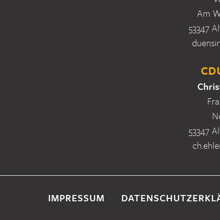
Am Wa
53347 Al
duensi
CDU
Chris
Fra
N
53347 Al
ch.ehle
IMPRESSUM
DATENSCHUTZERKL