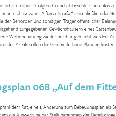
 schon früher erfolgten Grundsatzbeschluss beschloss d
nenbereichssatzung „Alfterer Straße“ einschließlich der Be
ie der Behörden und sonstigen Träger öffentlicher Belange
weitgehend aufgegebenen Gewächshäusern eines Gartenbau
sene Wohnbebauung wieder nutzbar gemacht werden. Au
ung des Areals sollen der Gemeinde keine Planungskosten 
gsplan 068 „Auf dem Fitte
fahl dem Rat, eine 1. Änderung zum Bebauungsplan als S
dem die Auswertung der Stellungnahmen der Beteiligunge