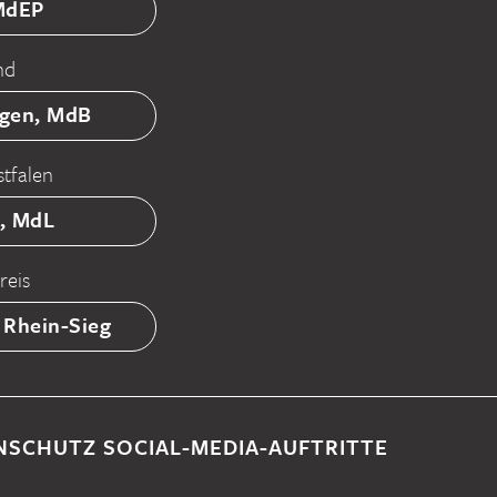
 MdEP
nd
tgen, MdB
tfalen
ß, MdL
reis
 Rhein-Sieg
NSCHUTZ SOCIAL-MEDIA-AUFTRITTE