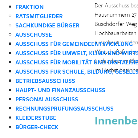
Der Ausschuss bea
FRAKTION
Hausnummern 27 un
RATSMITGLIEDER
Buschdorfer Weg b
SACHKUNDIGE BÜRGER
Hochbauarbeiten i
AUSSCHÜSSE
ausgebaut werden 
AUSSCHUSS FÜR GEMEINDEENTWICKLUNG
Wirtschaftsförder
AUSSCHUSS FÜR UMWELT, KLIMA UND WIRT
Endausbau im Plan
AUSSCHUSS FÜR MOBILITÄT UND DIGITALIS
im Herbst beginne
AUSSCHUSS FÜR SCHULE, BILDUNG, GESELL
BETRIEBSAUSSCHUSS
HAUPT- UND FINANZAUSSCHUSS
PERSONALAUSSCHUSS
RECHNUNGSPRÜFUNGSAUSSCHUSS
Innenbe
KLEIDERSTUBE
BÜRGER-CHECK