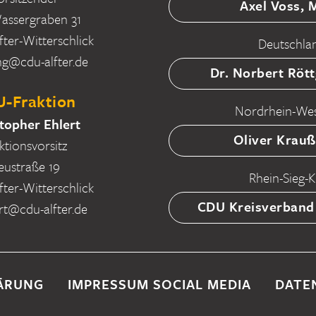
Axel Voss,
ssergraben 31
fter-Witterschlick
Deutschla
ng@cdu-alfter.de
Dr. Norbert Röt
-Fraktion
Nordrhein-Wes
topher Ehlert
Oliver Krau
ktionsvorsitz
eustraße 19
Rhein-Sieg-K
fter-Witterschlick
CDU Kreisverband
rt@cdu-alfter.de
ÄRUNG
IMPRESSUM SOCIAL MEDIA
DATE