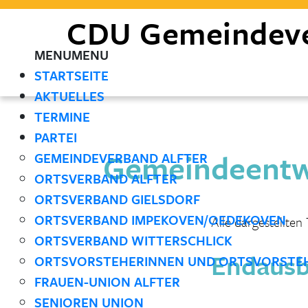
CDU
Gemeindev
MENU
MENU
STARTSEITE
AKTUELLES
TERMINE
PARTEI
Gemeindeentwi
GEMEINDEVERBAND ALFTER
ORTSVERBAND ALFTER
ORTSVERBAND GIELSDORF
ORTSVERBAND IMPEKOVEN/OEDEKOVEN
Alle dargestellte
ORTSVERBAND WITTERSCHLICK
Endausb
ORTSVORSTEHERINNEN UND ORTSVORSTE
FRAUEN-UNION ALFTER
SENIOREN UNION