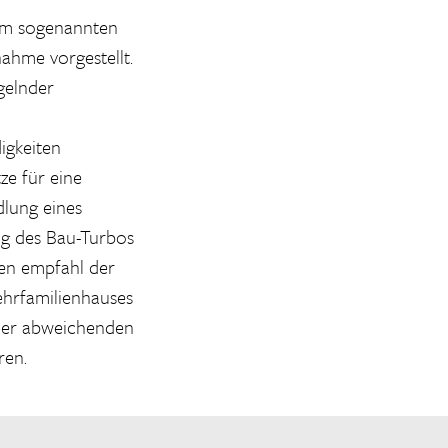
zum sogenannten
ahme vorgestellt.
gelnder
igkeiten
ze für eine
dlung eines
ng des Bau-Turbos
gen empfahl der
ehrfamilienhauses
iner abweichenden
ren.