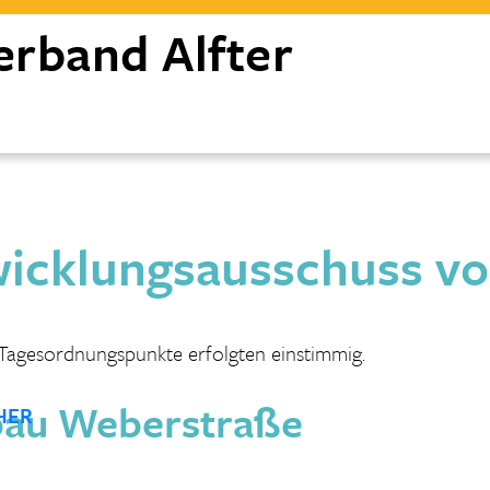
erband
Alfter
cklungsausschuss vo
n Tagesordnungspunkte erfolgten einstimmig.
au Weberstraße
HER