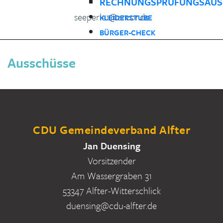
RECHNUNGSPRÜFUNGSAUS
seeperle1@arcor.de
KLEIDERSTUBE
BÜRGER-CHECK
Ausschüsse
CDU Gemeindeverband Alfter
Jan Duensing
Vorsitzender
Am Wassergraben 31
53347 Alfter-Witterschlick
duensing@cdu-alfter.de