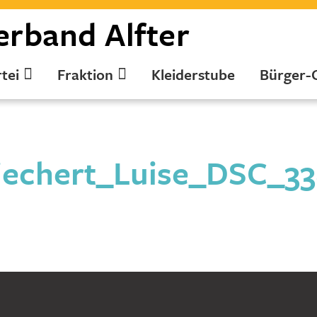
erband
Alfter
tei
Fraktion
Kleiderstube
Bürger-
echert_Luise_DSC_3