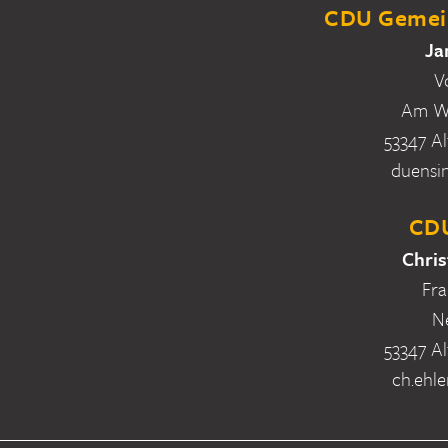
CDU Gemein
Ja
V
Am Wa
53347 Al
duensi
CDU
Chris
Fra
N
53347 Al
ch.ehle