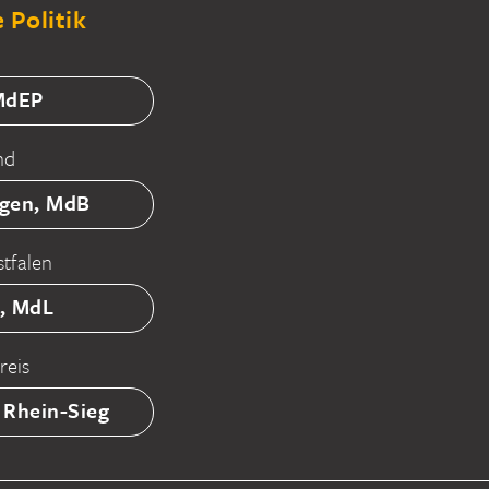
 Politik
 MdEP
nd
tgen, MdB
tfalen
ß, MdL
reis
 Rhein-Sieg