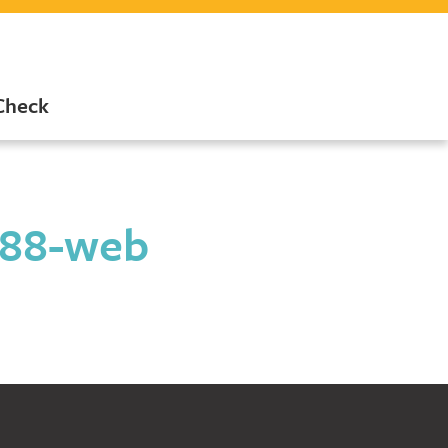
Check
388-web