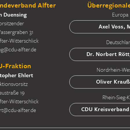
deverband Alfter
Überregionale
n Duensing
Europa
orsitzender
Axel Voss,
ssergraben 31
fter-Witterschlick
Deutschla
ng@cdu-alfter.de
Dr. Norbert Röt
-Fraktion
Nordrhein-Wes
topher Ehlert
Oliver Krau
ktionsvorsitz
eustraße 19
Rhein-Sieg-K
fter-Witterschlick
CDU Kreisverband
rt@cdu-alfter.de