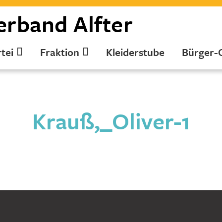
erband
Alfter
tei
Fraktion
Kleiderstube
Bürger-
Krauß,_Oliver-1