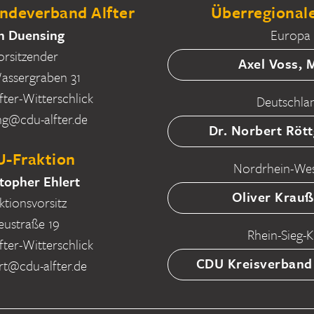
deverband Alfter
Überregionale
n Duensing
Europa
orsitzender
Axel Voss,
ssergraben 31
fter-Witterschlick
Deutschla
ng@cdu-alfter.de
Dr. Norbert Röt
-Fraktion
Nordrhein-Wes
topher Ehlert
Oliver Krau
ktionsvorsitz
eustraße 19
Rhein-Sieg-K
fter-Witterschlick
CDU Kreisverband
rt@cdu-alfter.de