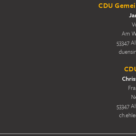
CDU Gemein
Ja
V
Am Wa
53347 Al
duensi
CDU
Chris
Fra
N
53347 Al
ch.ehle