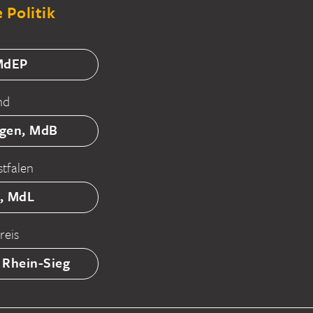
 Politik
 MdEP
nd
tgen, MdB
tfalen
ß, MdL
reis
 Rhein-Sieg