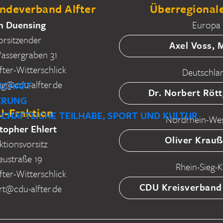
deverband Alfter
Überregionale
n Duensing
Europa
orsitzender
Axel Voss,
ssergraben 31
fter-Witterschlick
Deutschla
ng@cdu-alfter.de
SCHAFT
Dr. Norbert Röt
IERUNG
-Fraktion
SCHAFTLICHE TEILHABE, SPORT UND KULTUR
Nordrhein-Wes
topher Ehlert
Oliver Krau
ktionsvorsitz
eustraße 19
Rhein-Sieg-K
fter-Witterschlick
CDU Kreisverband
rt@cdu-alfter.de