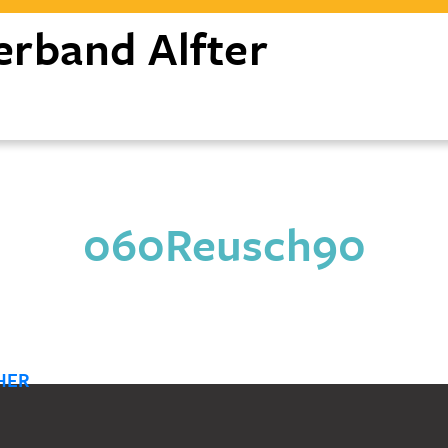
erband
Alfter
060Reusch90
HER