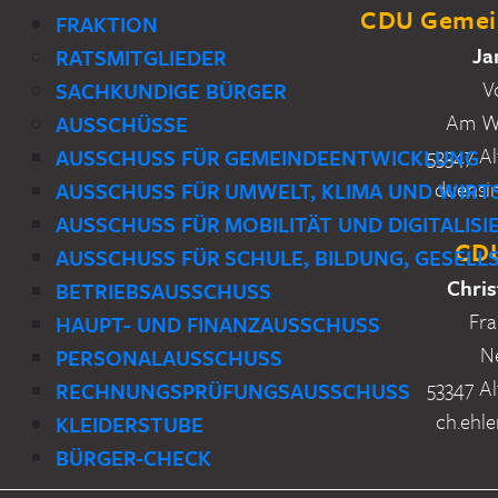
CDU Gemein
FRAKTION
Ja
RATSMITGLIEDER
V
SACHKUNDIGE BÜRGER
Am Wa
AUSSCHÜSSE
53347 Al
AUSSCHUSS FÜR GEMEINDEENTWICKLUNG
duensi
AUSSCHUSS FÜR UMWELT, KLIMA UND WIRT
AUSSCHUSS FÜR MOBILITÄT UND DIGITALIS
CDU
AUSSCHUSS FÜR SCHULE, BILDUNG, GESELL
Chris
BETRIEBSAUSSCHUSS
Fra
HAUPT- UND FINANZAUSSCHUSS
N
PERSONALAUSSCHUSS
53347 Al
RECHNUNGSPRÜFUNGSAUSSCHUSS
ch.ehle
KLEIDERSTUBE
BÜRGER-CHECK