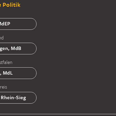
 Politik
 MdEP
nd
tgen, MdB
tfalen
ß, MdL
reis
 Rhein-Sieg