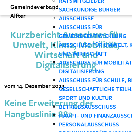
RATSMITGLIEDER
Gemeindeverband
SACHKUNDIGE BÜRGER
Alfter
AUSSCHÜSSE
AUSSCHUSS FÜR
Kurzbericht Ausschuss für
GEMEINDEENTWICKLUNG
Umwelt, Klima, Mobilität,
AUSSCHUSS FÜR UMWELT, 
Wirtschaft und
UND WIRTSCHAFT
Digitalisierung
AUSSCHUSS FÜR MOBILITÄ
DIGITALISIERUNG
AUSSCHUSS FÜR SCHULE, B
vom 14. Dezember 2023
GESELLSCHAFTLICHE TEILH
SPORT UND KULTUR
Keine Erweiterung der
BETRIEBSAUSSCHUSS
Hangbuslinie 882
HAUPT- UND FINANZAUSSC
PERSONALAUSSCHUSS