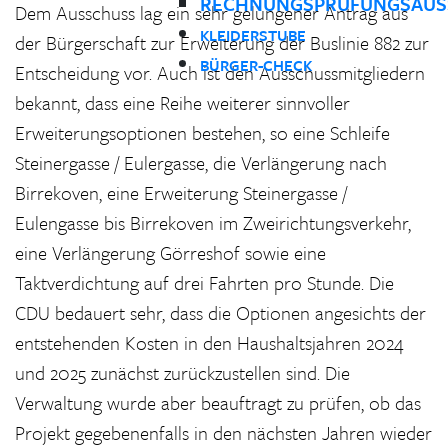
RECHNUNGSPRÜFUNGSAUS
Dem Ausschuss lag ein sehr gelungener Antrag aus
KLEIDERSTUBE
der Bürgerschaft zur Erweiterung der Buslinie 882 zur
BÜRGER-CHECK
Entscheidung vor. Auch ist den Ausschussmitgliedern
bekannt, dass eine Reihe weiterer sinnvoller
Erweiterungsoptionen bestehen, so eine Schleife
Steinergasse / Eulergasse, die Verlängerung nach
Birrekoven, eine Erweiterung Steinergasse /
Eulengasse bis Birrekoven im Zweirichtungsverkehr,
eine Verlängerung Görreshof sowie eine
Taktverdichtung auf drei Fahrten pro Stunde. Die
CDU bedauert sehr, dass die Optionen angesichts der
entstehenden Kosten in den Haushaltsjahren 2024
und 2025 zunächst zurückzustellen sind. Die
Verwaltung wurde aber beauftragt zu prüfen, ob das
Projekt gegebenenfalls in den nächsten Jahren wieder