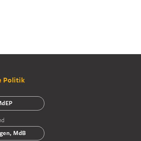
 Politik
 MdEP
nd
tgen, MdB