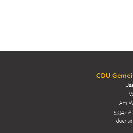
CDU Gemein
Ja
V
Am Wa
53347 Al
duensi