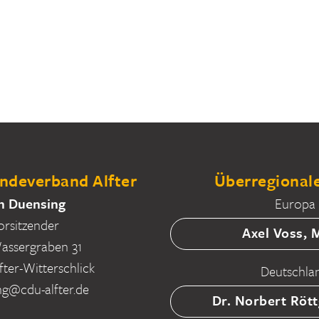
deverband Alfter
Überregionale
n Duensing
Europa
orsitzender
Axel Voss,
ssergraben 31
fter-Witterschlick
Deutschla
ng@cdu-alfter.de
Dr. Norbert Röt