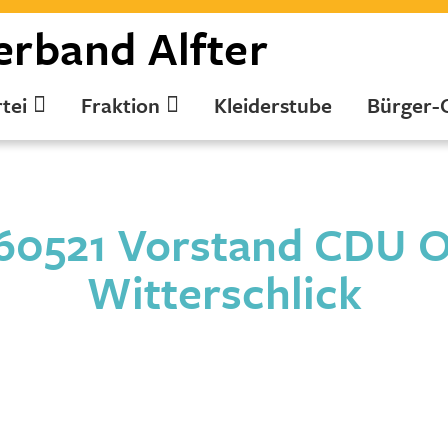
erband
Alfter
tei
Fraktion
Kleiderstube
Bürger-
60521 Vorstand CDU 
Witterschlick