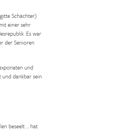
gitte Schächter)
it einer sehr
esrepublik. Es war
er der Senioren
texponaten und
z und dankbar sein
en beseelt … hat