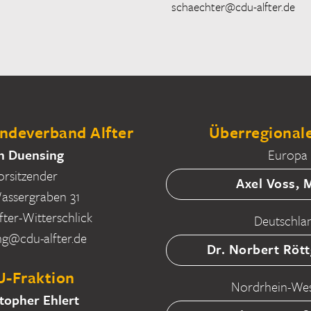
schaechter@cdu-alfter.de
deverband Alfter
Überregionale
n Duensing
Europa
orsitzender
Axel Voss,
ssergraben 31
fter-Witterschlick
Deutschla
ng@cdu-alfter.de
Dr. Norbert Röt
-Fraktion
Nordrhein-Wes
topher Ehlert