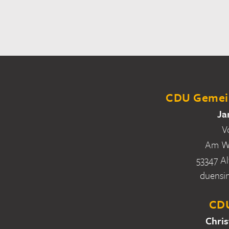
CDU Gemein
Ja
V
Am Wa
53347 Al
duensi
CDU
Chris