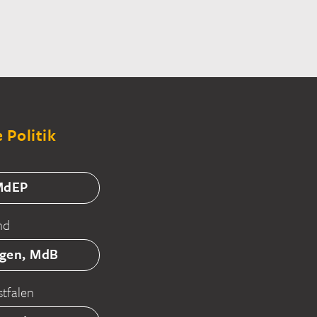
 Politik
 MdEP
nd
tgen, MdB
tfalen