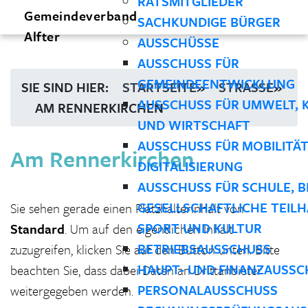
RATSMITGLIEDER
Gemeindeverband
SACHKUNDIGE BÜRGER
Alfter
AUSSCHÜSSE
AUSSCHUSS FÜR
GEMEINDEENTWICKLUNG
SIE SIND HIER:
STARTSEITE
»
STRASSE
»
AUSSCHUSS FÜR UMWELT, 
AM RENNERKIRCHEN
UND WIRTSCHAFT
AUSSCHUSS FÜR MOBILITÄ
Am Rennerkirchen
DIGITALISIERUNG
AUSSCHUSS FÜR SCHULE, B
GESELLSCHAFTLICHE TEILH
Sie sehen gerade einen Platzhalterinhalt von
SPORT UND KULTUR
Standard
. Um auf den eigentlichen Inhalt
BETRIEBSAUSSCHUSS
zuzugreifen, klicken Sie auf den Button unten. Bitte
HAUPT- UND FINANZAUSSC
beachten Sie, dass dabei Daten an Drittanbieter
PERSONALAUSSCHUSS
weitergegeben werden.