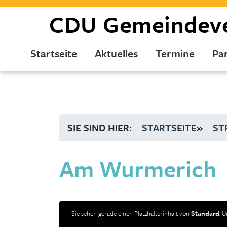
CDU
Gemeindev
Startseite
Aktuelles
Termine
Par
SIE SIND HIER:
STARTSEITE
»
ST
Am Wurmerich
Sie sehen gerade einen Platzhalterinhalt von
Standard
. 