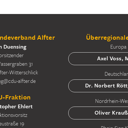
deverband Alfter
Überregionale
n Duensing
Europa
orsitzender
Axel Voss,
ssergraben 31
fter-Witterschlick
Deutschla
ng@cdu-alfter.de
Dr. Norbert Röt
-Fraktion
Nordrhein-Wes
topher Ehlert
Oliver Krau
ktionsvorsitz
eustraße 19
Rhein-Sieg-K