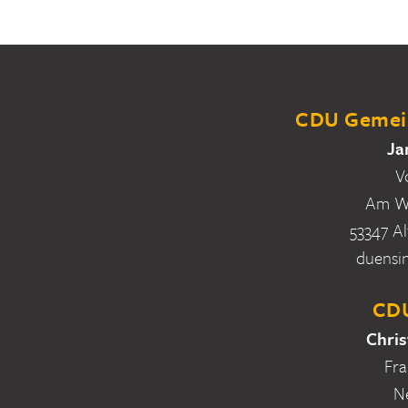
CDU Gemein
Ja
V
Am Wa
53347 Al
duensi
CDU
Chris
Fra
N