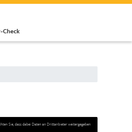
r-Check
achten Sie, dass dabei Daten an Drittanbieter weitergegeben