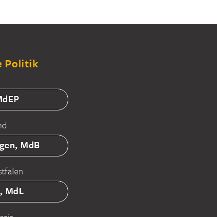
 Politik
 MdEP
nd
tgen, MdB
tfalen
ß, MdL
reis