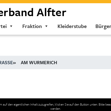
erband
Alfter
tei
Fraktion
Kleiderstube
Bürge
RASSE
»
AM WURMERICH
Um auf den eigentlichen Inhalt zuzugreifen, klicken Sie auf den Button unten. Bitte be
werden.