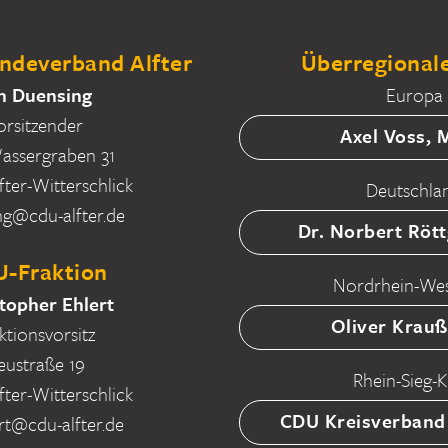
deverband Alfter
Überregionale
n Duensing
Europa
orsitzender
Axel Voss,
ssergraben 31
fter-Witterschlick
Deutschla
ng@cdu-alfter.de
Dr. Norbert Röt
-Fraktion
Nordrhein-Wes
topher Ehlert
Oliver Krau
ktionsvorsitz
eustraße 19
Rhein-Sieg-K
fter-Witterschlick
CDU Kreisverband
rt@cdu-alfter.de