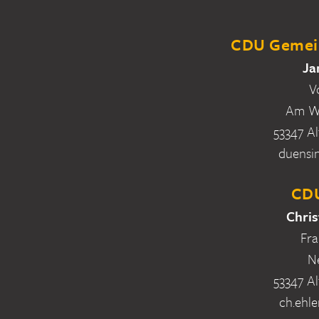
CDU Gemein
Ja
V
Am Wa
53347 Al
duensi
CDU
Chris
Fra
N
53347 Al
ch.ehle