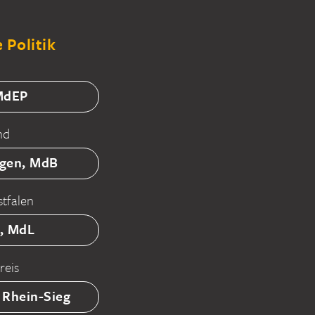
 Politik
 MdEP
nd
tgen, MdB
tfalen
ß, MdL
reis
 Rhein-Sieg