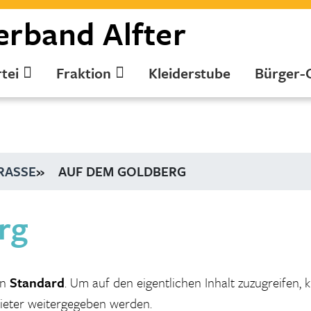
erband
Alfter
tei
Fraktion
Kleiderstube
Bürger-
RASSE
»
AUF DEM GOLDBERG
rg
on
Standard
. Um auf den eigentlichen Inhalt zuzugreifen, k
bieter weitergegeben werden.