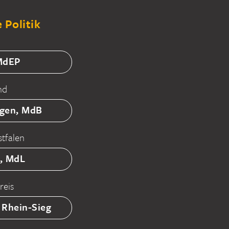
 Politik
 MdEP
nd
tgen, MdB
tfalen
ß, MdL
reis
 Rhein-Sieg