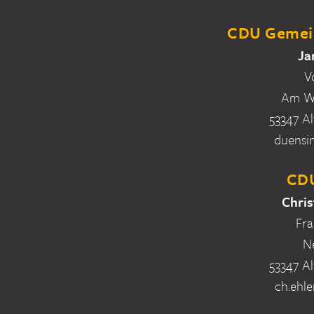
CDU Gemein
Ja
V
Am Wa
53347 Al
duensi
CDU
Chris
Fra
N
53347 Al
ch.ehle