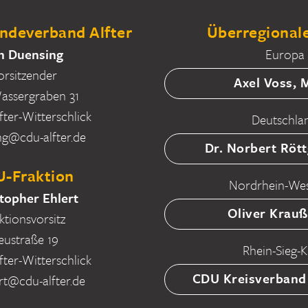
deverband Alfter
Überregionale
n Duensing
Europa
orsitzender
Axel Voss,
ssergraben 31
fter-Witterschlick
Deutschla
ng@cdu-alfter.de
Dr. Norbert Röt
-Fraktion
Nordrhein-Wes
topher Ehlert
Oliver Krau
ktionsvorsitz
eustraße 19
Rhein-Sieg-K
fter-Witterschlick
CDU Kreisverband
rt@cdu-alfter.de