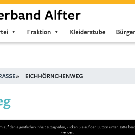
erband
Alfter
tei
Fraktion
Kleiderstube
Bürge
RASSE
»
EICHHÖRNCHENWEG
eg
Um auf den eigentlichen Inhalt zuzugreifen, klicken Sie auf den Button unten. Bitte be
werden.