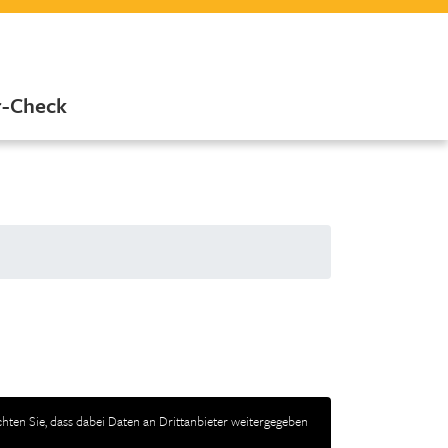
r-Check
achten Sie, dass dabei Daten an Drittanbieter weitergegeben