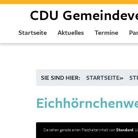
CDU
Gemeindev
Startseite
Aktuelles
Termine
Par
SIE SIND HIER:
STARTSEITE
»
ST
Eichhörnchenw
Sie sehen gerade einen Platzhalterinhalt von
Standard
. 