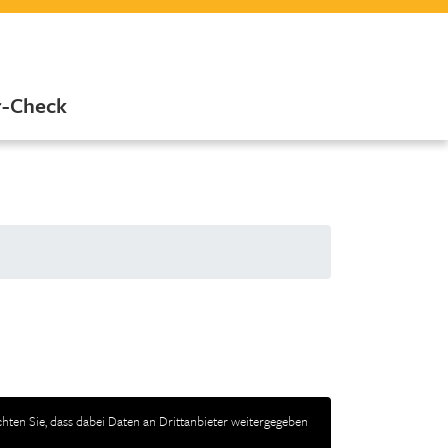
r-Check
achten Sie, dass dabei Daten an Drittanbieter weitergegeben