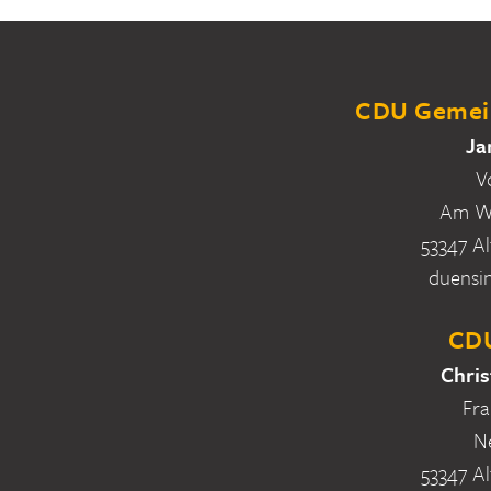
CDU Gemein
Ja
V
Am Wa
53347 Al
duensi
CDU
Chris
Fra
N
53347 Al