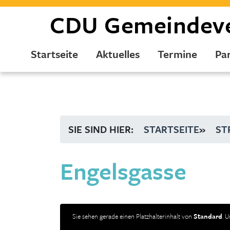
CDU
Gemeindev
Startseite
Aktuelles
Termine
Par
SIE SIND HIER:
STARTSEITE
»
ST
Engelsgasse
Sie sehen gerade einen Platzhalterinhalt von
Standard
. 