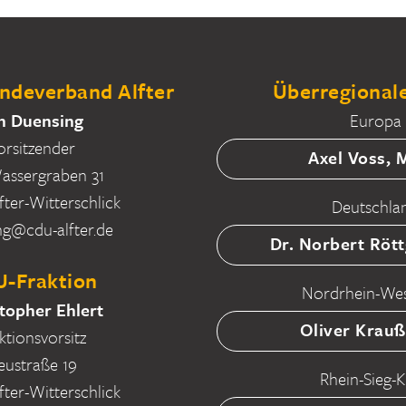
deverband Alfter
Überregionale
n Duensing
Europa
orsitzender
Axel Voss,
ssergraben 31
fter-Witterschlick
Deutschla
ng@cdu-alfter.de
Dr. Norbert Röt
-Fraktion
Nordrhein-Wes
topher Ehlert
Oliver Krau
ktionsvorsitz
eustraße 19
Rhein-Sieg-K
fter-Witterschlick