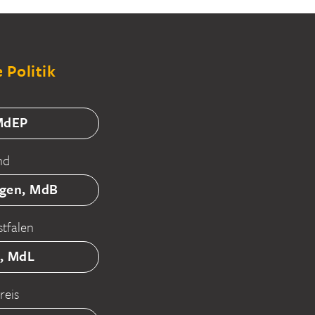
 Politik
 MdEP
nd
tgen, MdB
tfalen
ß, MdL
reis