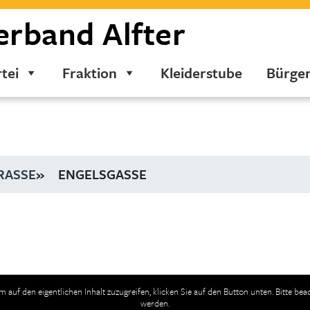
erband
Alfter
tei
Fraktion
Kleiderstube
Bürge
RASSE
»
ENGELSGASSE
Um auf den eigentlichen Inhalt zuzugreifen, klicken Sie auf den Button unten. Bitte be
werden.