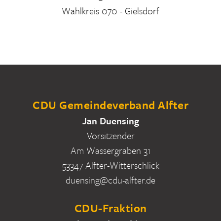
Wahlkreis 070 - Gielsdorf
CDU Gemeindeverband Alfter
Jan Duensing
Vorsitzender
Am Wassergraben 31
53347 Alfter-Witterschlick
duensing@cdu-alfter.de
CDU-Fraktion