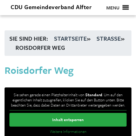
CDU
Gemeindeverband
Alfter
MENU
SIE SIND HIER:
STARTSEITE
»
STRASSE
»
ROISDORFER WEG
Roisdorfer Weg
Sie sehen gerade einen Platzhalterinhalt von
Standard
. Um auf den
eigentlichen Inhalt zuzugreifen, klicken Sie auf den Button unten. Bitte
beachten Sie, dass dabei Daten an Drittanbieter weitergegeben werden.
Inhalt entsperren
Weitere Informationen