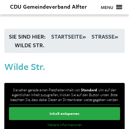
CDU
Gemeindeverband
Alfter
MENU
SIE SIND HIER:
STARTSEITE
»
STRASSE
»
WILDE STR.
Wilde Str.
Sie sehen gerade einen Platzhalterinhalt von
Standard
. Um auf den
eigentlichen Inhalt zuzugreifen, klicken Sie auf den Button unten. Bitte
beachten Sie, dass dabei Daten an Drittanbieter weitergegeben werden.
Inhalt entsperren
Weitere Informationen