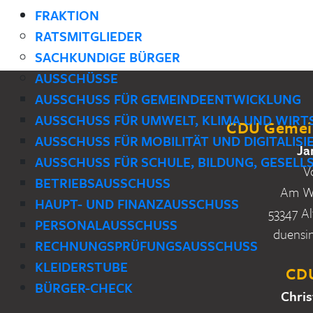
FRAKTION
RATSMITGLIEDER
SACHKUNDIGE BÜRGER
AUSSCHÜSSE
AUSSCHUSS FÜR GEMEINDEENTWICKLUNG
AUSSCHUSS FÜR UMWELT, KLIMA UND WIRT
CDU Gemein
AUSSCHUSS FÜR MOBILITÄT UND DIGITALIS
Ja
AUSSCHUSS FÜR SCHULE, BILDUNG, GESELL
V
BETRIEBSAUSSCHUSS
Am Wa
HAUPT- UND FINANZAUSSCHUSS
53347 Al
PERSONALAUSSCHUSS
duensi
RECHNUNGSPRÜFUNGSAUSSCHUSS
KLEIDERSTUBE
CDU
BÜRGER-CHECK
Chris