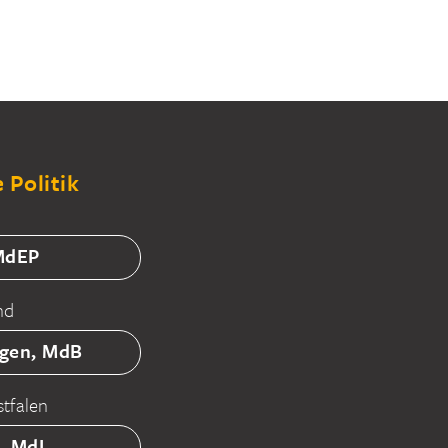
 Politik
 MdEP
nd
tgen, MdB
tfalen
ß, MdL