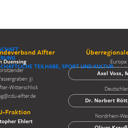
SCHAFT
deverband Alfter
Überregionale
IERUNG
n Duensing
Europa
SCHAFTLICHE TEILHABE, SPORT UND KULTUR
orsitzender
Axel Voss,
ssergraben 31
fter-Witterschlick
Deutschla
ng@cdu-alfter.de
Dr. Norbert Röt
-Fraktion
Nordrhein-Wes
topher Ehlert
Oliver Krau