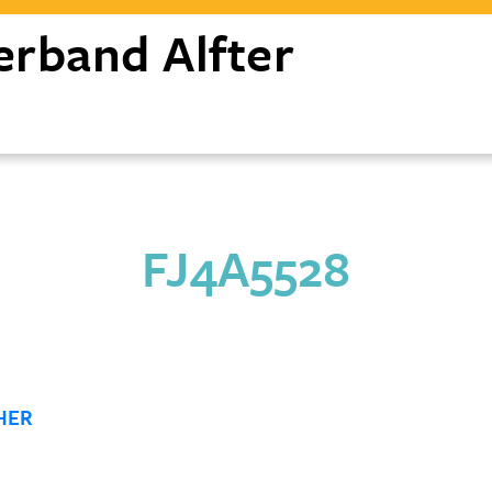
erband
Alfter
FJ4A5528
HER