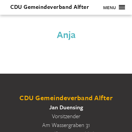
CDU
Gemeindeverband
Alfter
MENU
Anja
CDU Gemeindeverband Alfter
Jan Duensing
Vorsitzender
Am Wassergraben 31