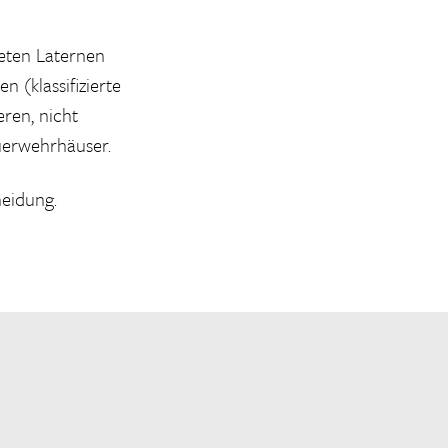
teten Laternen
 (klassifizierte
ren, nicht
uerwehrhäuser.
heidung.