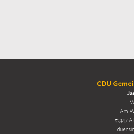
CDU Gemein
Ja
V
Am Wa
53347 Al
duensi