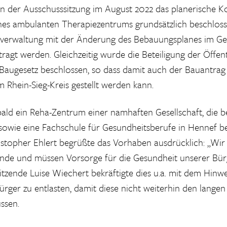
n der Ausschusssitzung im August 2022 das planerische K
s ambulanten Therapiezentrums grundsätzlich beschloss
verwaltung mit der Änderung des Bebauungsplanes im G
ragt werden. Gleichzeitig wurde die Beteiligung der Öffent
augesetz beschlossen, so dass damit auch der Bauantrag
Rhein-Sieg-Kreis gestellt werden kann.
bald ein Reha-Zentrum einer namhaften Gesellschaft, die be
owie eine Fachschule für Gesundheitsberufe in Hennef be
istopher Ehlert begrüßte das Vorhaben ausdrücklich: „Wir 
de und müssen Vorsorge für die Gesundheit unserer Bürg
tzende Luise Wiechert bekräftigte dies u.a. mit dem Hinwe
ürger zu entlasten, damit diese nicht weiterhin den lang
ssen.