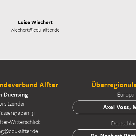
Luise Wiechert
wiechert@cdu-alfter.de
deverband Alfter
Überregionale
n Duensing
Europa
orsitzender
Axel Voss,
ssergraben 31
fter-Witterschlick
Deutschla
ng@cdu-alfter.de
Dr. Norbert Röt