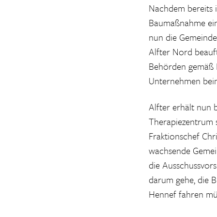
Nachdem bereits i
Baumaßnahme eine
nun die Gemeinde
Alfter Nord beauft
Behörden gemäß B
Unternehmen beim 
Alfter erhält nun 
Therapiezentrum s
Fraktionschef Chr
wachsende Gemein
die Ausschussvorsi
darum gehe, die B
Hennef fahren mü