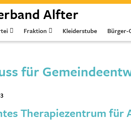
erband
Alfter
tei
Fraktion
Kleiderstube
Bürger-
uss für Gemeindeentw
23
tes Therapiezentrum für A