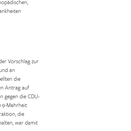
hopädischen,
ankheiten
der Vorschlag zur
 und an
llten die
en Antrag auf
en gegen die CDU-
0:9-Mehrheit
aktion, die
alten, war damit