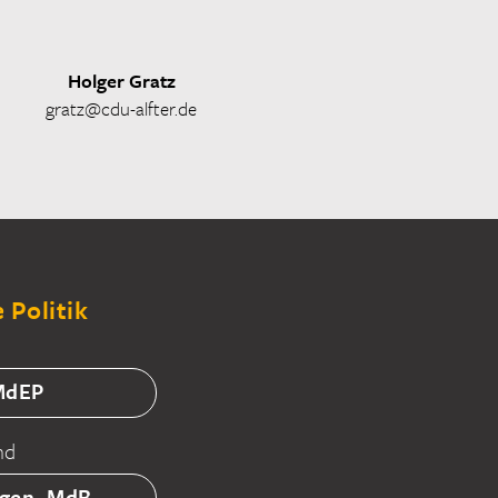
Holger Gratz
gratz@cdu-alfter.de
 Politik
 MdEP
nd
tgen, MdB