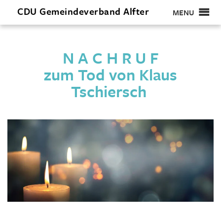
CDU
Gemeindeverband
Alfter
MENU
N A C H R U F
zum Tod von Klaus
Tschiersch